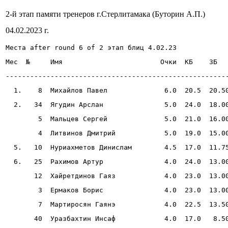
2-й этап памяти тренеров г.Стерлитамака (Буторин А.П.)
04.02.2023 г.
Места
 after round 6 of 2 
этап блиц 4.02.23
Мес  №     Имя                        Очки  КБ    ЗБ  
------------------------------------------------------
  1.    8  Михайлов Павел              6.0  20.5  20.5
  2.   34  Ягудин Арслан               5.0  24.0  18.0
        5  Мальцев Сергей              5.0  21.0  16.0
        4  Литвинов Дмитрий            5.0  19.0  15.0
  5.   10  Нуриахметов Динислам        4.5  17.0  11.7
  6.   25  Рахимов Артур               4.0  24.0  13.0
       12  Хайретдинов Гаяз            4.0  23.0  13.0
        3  Ермаков Борис               4.0  23.0  13.0
        7  Мартиросян Гаянэ            4.0  22.5  13.5
       40  Уразбахтин Инсаф            4.0  17.0   8.5