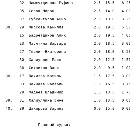
       32  Шамсутдинова Руфина         2.5  15.5   6.2
       35  Серов Мирон                 2.5  14.0   4.0
       37  Субхангулов Амир            2.5  13.0   3.2
 30.   29  Фирсова Камилла             2.0  19.5   5.5
       15  Бадретдинов Алик            2.0  19.5   4.0
       23  Масютина Варвара            2.0  18.5   3.0
       27  Ткалич Екатерина            2.0  18.0   3.5
       30  Халиуллин Раян              2.0  12.5   1.5
       36  Ситников Ваня               2.0   9.5   1.0
 36.   17  Вахитов Камиль              1.5  17.5   3.0
       33  Шахмаев Рафаэль             1.5  16.5   3.7
       28  Фадеев Владимир             1.5  13.5   1.7
 39.   31  Халиуллина Энже             1.0  13.5   0.0
 40.   39  Шакирова Зарина             0.0  15.0   0.0
               Главный судья:                         