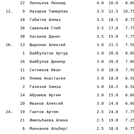
       22  Леоньков Леонид             4.0  16.0   8.0
 12.    9  Назаров Тамерлан            3.5  22.5  10.7
       18  Габитов Алмаз               3.5  18.5   8.7
       26  Савельев Глеб               3.5  17.0   7.7
       38  Хасанов Данис               3.5  15.0   7.7
 16.   13  Шаронин Алексей             3.0  21.5   7.5
        1  Байбулатов Артур            3.0  20.0   8.0
       16  Байбулов Динияр             3.0  20.0   7.0
       11  Ситников Иван               3.0  18.0   7.5
       24  Плема Анастасия             3.0  18.0   6.5
        2  Газизов Хамза               3.0  16.5   6.5
       14  Абрамов Артем               3.0  15.0   6.0
       20  Иванов Алексей              3.0  14.0   6.0
 24.   19  Гаетов Артем                2.5  24.0   7.7
       21  Имельбаева Алина            2.5  19.0   7.2
        6  Маннанов Альберт            2.5  18.0   6.7