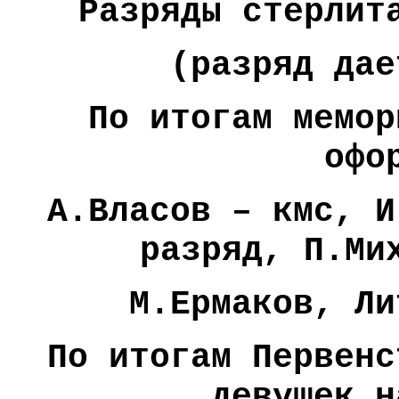
Разряды стерлит
(разряд да
По итогам мемор
офо
А.Власов – кмс, И
разряд, П.Ми
М.Ермаков, Ли
По итогам Первенс
девушек н