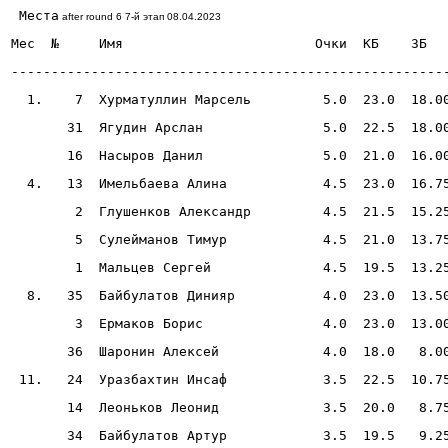
Места
 after round 6 7-
й
этап
 08.04.2023 
Мес
  №     
Имя
Очки
КБ
ЗБ
------------------------------------------------------
  1.    7  Хурматуллин Марсель         5.0  23.0  18.0
       31  Ягудин Арслан               5.0  22.5  18.0
       16  Насыров Данил               5.0  21.0  16.0
  4.   13  Имельбаева Алина            4.5  23.0  16.7
        2  Глушенков Александр         4.5  21.5  15.2
        5  Сулейманов Тимур            4.5  21.0  13.7
        1  Мальцев Сергей              4.5  19.5  13.2
  8.   35  Байбулатов Динияр           4.0  23.0  13.5
        3  Ермаков Борис               4.0  23.0  13.0
       36  Шаронин Алексей             4.0  18.0   8.0
 11.   24  Уразбахтин Инсаф            3.5  22.5  10.7
       14  Леоньков Леонид             3.5  20.0   8.7
       34  Байбулатов Артур            3.5  19.5   9.2