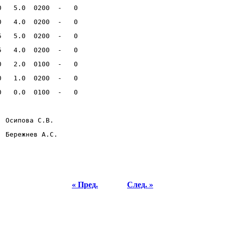
0   5.0  0200  -   0    
0   4.0  0200  -   0    
5   5.0  0200  -   0    
5   4.0  0200  -   0    
0   2.0  0100  -   0    
0   1.0  0200  -   0    
0   0.0  0100  -   0    
  Осипова С.В.
  Бережнев А.С.
« Пред.
След. »