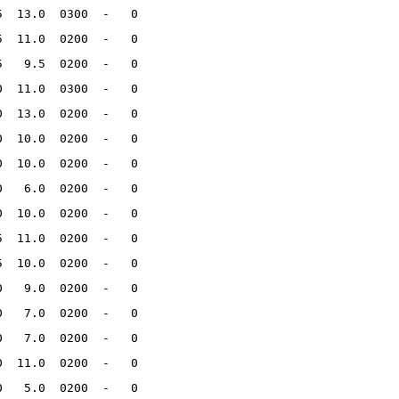
5  13.0  0300  -   0    
5  11.0  0200  -   0    
5   9.5  0200  -   0    
0  11.0  0300  -   0    
0  13.0  0200  -   0    
0  10.0  0200  -   0    
0  10.0  0200  -   0    
0   6.0  0200  -   0    
0  10.0  0200  -   0    
5  11.0  0200  -   0    
5  10.0  0200  -   0    
0   9.0  0200  -   0    
0   7.0  0200  -   0    
0   7.0  0200  -   0    
0  11.0  0200  -   0    
0   5.0  0200  -   0    