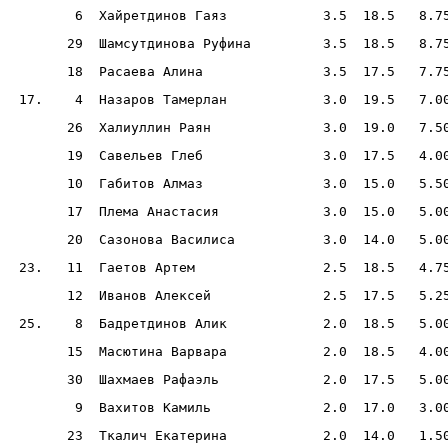
        6  Хайретдинов Гаяз            3.5  18.5   8.7
       29  Шамсутдинова Руфина         3.5  18.5   8.7
       18  Расаева Алина               3.5  17.5   7.7
 17.    4  Назаров Тамерлан            3.0  19.5   7.0
       26  Халиуллин Раян              3.0  19.0   7.5
       19  Савельев Глеб               3.0  17.5   4.0
       10  Габитов Алмаз               3.0  15.0   5.5
       17  Плема Анастасия             3.0  15.0   5.0
       20  Сазонова Василиса           3.0  14.0   5.0
 23.   11  Гаетов Артем                2.5  18.5   4.7
       12  Иванов Алексей              2.5  17.5   5.2
 25.    8  Бадретдинов Алик            2.0  18.5   5.0
       15  Масютина Варвара            2.0  18.5   4.0
       30  Шахмаев Рафаэль             2.0  17.5   5.0
        9  Вахитов Камиль              2.0  17.0   3.0
       23  Ткалич Екатерина            2.0  14.0   1.5