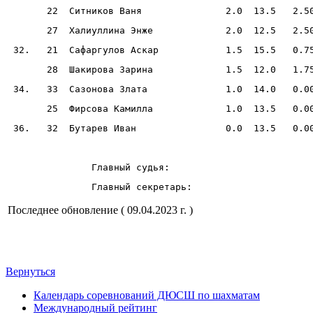
       22  Ситников Ваня               2.0  13.5   2.5
       27  Халиуллина Энже             2.0  12.5   2.5
 32.   21  Сафаргулов Аскар            1.5  15.5   0.7
       28  Шакирова Зарина             1.5  12.0   1.7
 34.   33  Сазонова Злата              1.0  14.0   0.0
       25  Фирсова Камилла             1.0  13.5   0.0
 36.   32  Бутарев Иван                0.0  13.5   0.0
               Главный судья:                         
               Главный секретарь:                     
Последнее обновление ( 09.04.2023 г. )
Вернуться
Календарь соревнований ДЮСШ по шахматам
Международный рейтинг